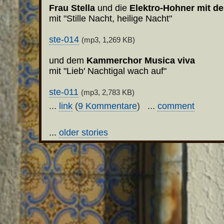
Frau Stella
und die
Elektro-Hohner mit d
mit "Stille Nacht, heilige Nacht"
ste-014
(mp3, 1,269 KB)
und dem
Kammerchor Musica viva
mit "Lieb' Nachtigal wach auf"
ste-011
(mp3, 2,783 KB)
...
link
(
9 Kommentare
) ...
comment
...
older stories