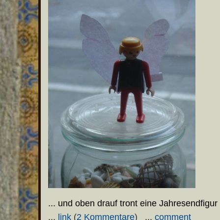
... und oben drauf tront eine Jahresendfigur 
...
link
(
2 Kommentare
) ...
comment