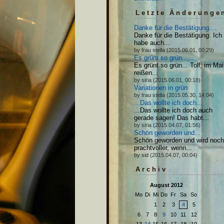
Letzte Änderunge
Danke für die Bestätigung....
Danke für die Bestätigung. Ich
habe auch...
by frau stella (2015.06.01, 00:29)
Es grünt so grün......
Es grünt so grün... Toll, im Mai
reißen...
by siria (2015.06.01, 00:18)
Variationen in grün
by frau stella (2015.05.30, 14:04)
...Das wollte ich doch...
...Das wollte ich doch auch
gerade sagen! Das habt...
by siria (2015.04.07, 01:56)
Schön geworden und...
Schön geworden und wird noch
prachtvoller, wenn...
by sid (2015.04.07, 00:04)
Archiv
August 2012
Mo
Di
Mi
Do
Fr
Sa
So
1
2
3
4
5
6
7
8
9
10
11
12