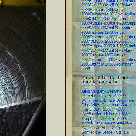
2009
August 2009
Juli 2009
Juni
2009
Mai 2009
April 2009
März
2009
Februar 2009
Januar
2009
Dezember 2008
November
2008
Oktober 2008
September
2008
August 2008
Juli 2008
Juni
2008
Mai 2008
April 2008
März
2008
Februar 2008
Januar
2008
Dezember 2007
November
2007
Oktober 2007
September
2007
August 2007
Juli 2007
Juni
2007
Mai 2007
April 2007
März
2007
Februar 2007
Januar
2007
Dezember 2006
November
2006
Oktober 2006
September
2006
Frau Stella liest
auch andere
Alles vergeht-
Bestatter
blümchenknipser-
Bomec-
Bonafide-
Cabman-
Diagonale-
Frl.deVille-
Gesichter-
Gutemin
Immer unterwegs--
kid37-
Kopffüssler-
Lichtblau-
Matt-
Morphine-
Mequito-
Merlix-
Midori-
Lac-
Novemberregen-
Pappnase-
Rost-
Siria-
Schneckle-
Stapel-
Stillich-