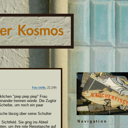
frau stella
, 21:24h
klichen "piep piep piep" Frau
einander trennen würde. Die Zugtür
 Scheibe, um noch ein paar
sche lässig über seine Schulter
Navigation
chtfeld. Sie ging ins Abteil
nten, um ihre rote Reisetasche auf