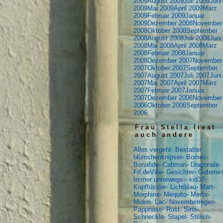
2009
August 2009
Juli 2009
Juni
2009
Mai 2009
April 2009
März
2009
Februar 2009
Januar
2009
Dezember 2008
November
2008
Oktober 2008
September
2008
August 2008
Juli 2008
Juni
2008
Mai 2008
April 2008
März
2008
Februar 2008
Januar
2008
Dezember 2007
November
2007
Oktober 2007
September
2007
August 2007
Juli 2007
Juni
2007
Mai 2007
April 2007
März
2007
Februar 2007
Januar
2007
Dezember 2006
November
2006
Oktober 2006
September
2006
Frau Stella liest
auch andere
Alles vergeht-
Bestatter
blümchenknipser-
Bomec-
Bonafide-
Cabman-
Diagonale-
Frl.deVille-
Gesichter-
Gutemin
Immer unterwegs--
kid37-
Kopffüssler-
Lichtblau-
Matt-
Morphine-
Mequito-
Merlix-
Midori-
Lac-
Novemberregen-
Pappnase-
Rost-
Siria-
Schneckle-
Stapel-
Stillich-