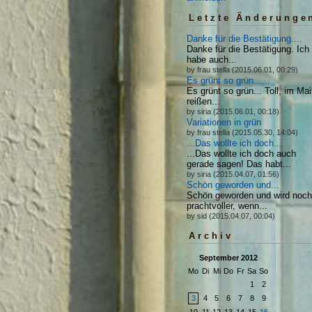
Letzte Änderunge
Danke für die Bestätigung....
Danke für die Bestätigung. Ich
habe auch...
by frau stella (2015.06.01, 00:29)
Es grünt so grün......
Es grünt so grün... Toll, im Mai
reißen...
by siria (2015.06.01, 00:18)
Variationen in grün
by frau stella (2015.05.30, 14:04)
...Das wollte ich doch...
...Das wollte ich doch auch
gerade sagen! Das habt...
by siria (2015.04.07, 01:56)
Schön geworden und...
Schön geworden und wird noch
prachtvoller, wenn...
by sid (2015.04.07, 00:04)
Archiv
September 2012
Mo
Di
Mi
Do
Fr
Sa
So
1
2
3
4
5
6
7
8
9